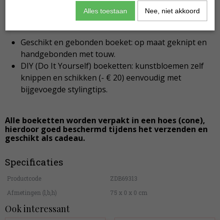
Alles toestaan
Nee, niet akkoord
Keuze uit:
Geschikt en gebonden boeket: op maat geknipt en
handgebonden met touw.
DIY (Do It Yourself) boeketten: kunstbloemen zelf
knippen en schikken (- € 20) eenvoudig met
bijgevoegde stylingtips.
Alle boeketten worden verpakt in een hoes (cone),
hierdoor goed beschermd tijdens het verzenden en
geschikt als cadeau.
Specificaties
Productcode
ZDB69313
Afmetingen (l,b,h)
75 x 0 x 0 cm
Ook interessant