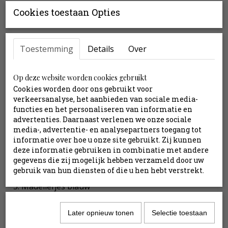
Cookies toestaan Opties
Productinformatie
Boeket is ca. 70 cm hoog (of naar eigen wens te
Toestemming
Details
Over
bepalen)
8 stelen
Exclusief vaas
Op deze website worden cookies gebruikt
Inclusief stylingtips
Cookies worden door ons gebruikt voor
verkeersanalyse, het aanbieden van sociale media-
functies en het personaliseren van informatie en
advertenties. Daarnaast verlenen we onze sociale
Inhoud:
media-, advertentie- en analysepartners toegang tot
Achillea groen
informatie over hoe u onze site gebruikt. Zij kunnen
Aster geel
deze informatie gebruiken in combinatie met andere
gegevens die zij mogelijk hebben verzameld door uw
Bessentak rood
gebruik van hun diensten of die u hen hebt verstrekt.
Madeliefjes paars
Madeliefjes blauw
Magnolia roze
Roos blauw
Later opnieuw tonen
Selectie toestaan
Roos oranje rood