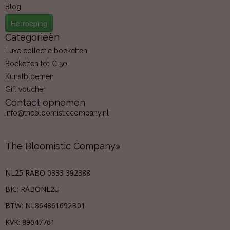
Blog
Herroeping
Categorieën
Luxe collectie boeketten
Boeketten tot € 50
Kunstbloemen
Gift voucher
Contact opnemen
info@thebloomisticcompany.nl
The Bloomistic Company
®
NL25 RABO 0333 392388
BIC: RABONL2U
BTW:
NL864861692B01
KVK:
89047761