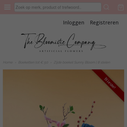
Inloggen
Registreren
Home
›
Boeketten tot € 50
›
Zijde boeket Sunny Bloom | 8 stelen
Nieuw!