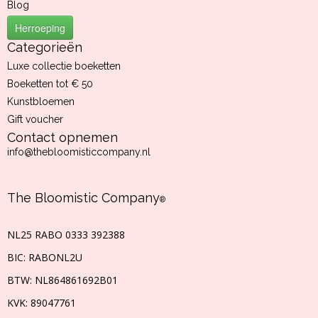
Blog
Herroeping
Categorieën
Luxe collectie boeketten
Boeketten tot € 50
Kunstbloemen
Gift voucher
Contact opnemen
info@thebloomisticcompany.nl
The Bloomistic Company
®
NL25 RABO 0333 392388
BIC: RABONL2U
BTW:
NL864861692B01
KVK:
89047761