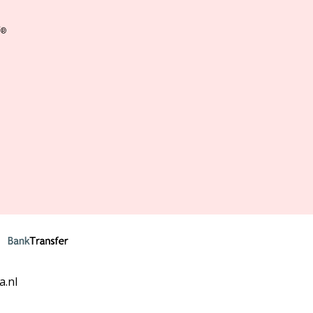
y
®
a.nl