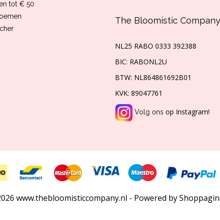
en tot € 50
loemen
The Bloomistic Compan
ucher
NL25 RABO 0333 392388
BIC: RABONL2U
BTW:
NL864861692B01
KVK:
89047761
op Instagram!
Volg ons
026 www.thebloomisticcompany.nl - Powered by Shoppagin