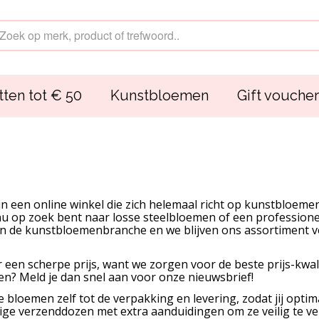
ten tot € 50
Kunstbloemen
Gift voucher
zijn een online winkel die zich helemaal richt op kunstbloe
e nu op zoek bent naar losse steelbloemen of een professi
ef in de kunstbloemenbranche en we blijven ons assortiment v
r een scherpe prijs, want we zorgen voor de beste prijs-kwal
n? Meld je dan snel aan voor onze nieuwsbrief!
de bloemen zelf tot de verpakking en levering, zodat jij opt
ige verzenddozen met extra aanduidingen om ze veilig te ve