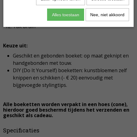
Roos lila
Roos lila
Alles toestaan
Nee, niet akkoord
Roos paars klein
Tak bruin
Keuze uit:
Geschikt en gebonden boeket: op maat geknipt en
handgebonden met touw.
DIY (Do It Yourself) boeketten: kunstbloemen zelf
knippen en schikken (- € 20) eenvoudig met
bijgevoegde stylingtips.
Alle boeketten worden verpakt in een hoes (cone),
hierdoor goed beschermd tijdens het verzenden en
geschikt als cadeau.
Specificaties