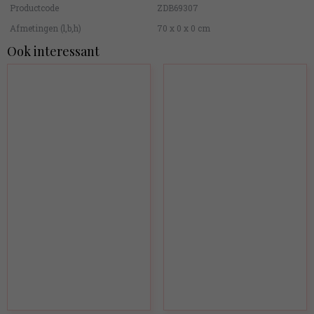
Productcode
ZDB69307
Afmetingen (l,b,h)
70 x 0 x 0 cm
Ook interessant