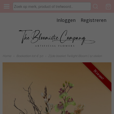
Inloggen
Registreren
Home
›
Boeketten tot € 50
›
Zijde boeket Twilight Bloom | 12 stelen
Nieuw!