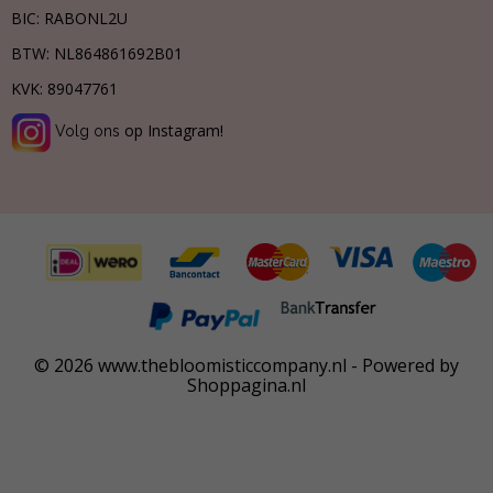
BIC: RABONL2U
BTW:
NL864861692B01
KVK:
89047761
op Instagram!
Volg ons
© 2026 www.thebloomisticcompany.nl - Powered by
Shoppagina.nl