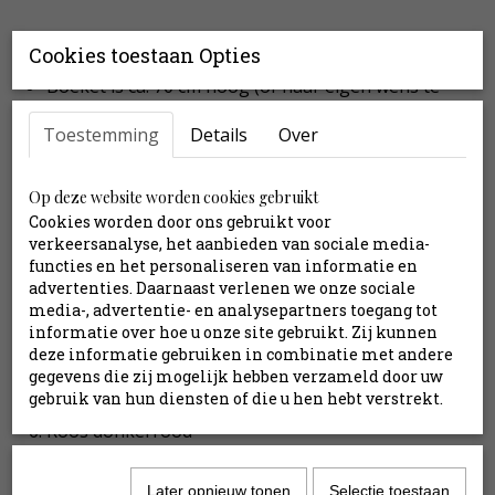
Productinformatie
Cookies toestaan Opties
Boeket is ca. 70 cm hoog (of naar eigen wens te
bepalen)
Toestemming
Details
Over
12 stelen
Exclusief vaas
Inclusief stylingtips
Op deze website worden cookies gebruikt
Cookies worden door ons gebruikt voor
verkeersanalyse, het aanbieden van sociale media-
Inhoud:
functies en het personaliseren van informatie en
advertenties. Daarnaast verlenen we onze sociale
Gerbera groen
media-, advertentie- en analysepartners toegang tot
Gerbera rood
informatie over hoe u onze site gebruikt. Zij kunnen
Gladiool creme
deze informatie gebruiken in combinatie met andere
gegevens die zij mogelijk hebben verzameld door uw
Orchidee groen
gebruik van hun diensten of die u hen hebt verstrekt.
Ridderspoor oranje
Roos donkerrood
Roos creme
Roos creme
Later opnieuw tonen
Selectie toestaan