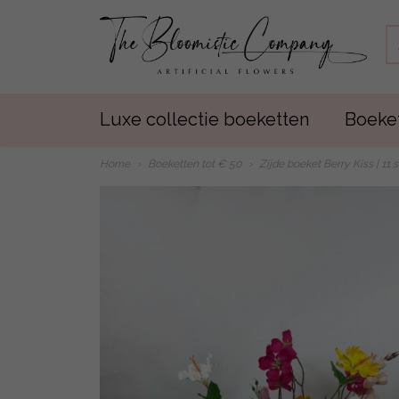
Luxe collectie boeketten
Boeket
Home
›
Boeketten tot € 50
›
Zijde boeket Berry Kiss | 11 