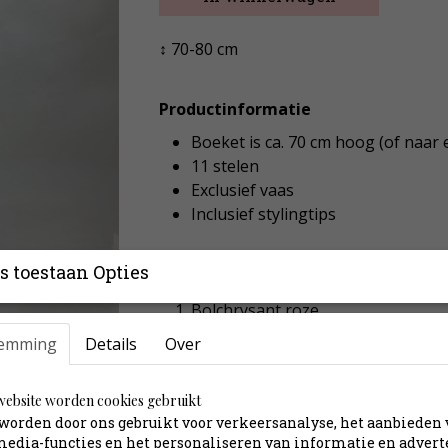
↕ 70-80 cm
Productinformatie
Boeket is ca. 70 cm hoog (of naar
11 stelen
Exclusief vaas
Inclusief stylingtips
s toestaan Opties
Inhoud:
Bolchrysant roze
Clematis fuchsia
emming
Details
Over
Gerbera groen
Gladiool creme
ebsite worden cookies gebruikt
Gladiool klein roze
worden door ons gebruikt voor verkeersanalyse, het aanbieden
Hibiscus geel
media-functies en het personaliseren van informatie en advert