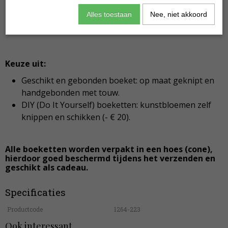
Roos donkerrood
Alles toestaan
Nee, niet akkoord
Roos rood
Roos rood
Keuze uit:
Geschikt en gebonden boeket: op maat geknipt en
handgebonden met touw.
DIY (Do It Yourself) boeketten: kunstbloemen zelf
knippen en schikken (- € 20).
Alle boeketten worden verpakt in een hoes (cone),
hierdoor goed beschermd tijdens het verzenden en
geschikt als cadeau.
Specificaties
Productcode
1264-223
Ook interessant