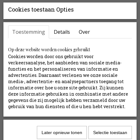
Cookies toestaan Opties
Productinformatie
Boeket is ca. 70 cm hoog (of naar eigen wens te
Toestemming
bepalen)
Details
Over
11 stelen
Exclusief vaas
Op deze website worden cookies gebruikt
Inclusief stylingtips
Cookies worden door ons gebruikt voor
verkeersanalyse, het aanbieden van sociale media-
functies en het personaliseren van informatie en
Inhoud:
advertenties. Daarnaast verlenen we onze sociale
media-, advertentie- en analysepartners toegang tot
Bessentak rood
informatie over hoe u onze site gebruikt. Zij kunnen
Bessentak rood
deze informatie gebruiken in combinatie met andere
Eucalyptus
gegevens die zij mogelijk hebben verzameld door uw
gebruik van hun diensten of die u hen hebt verstrekt.
Eucalyptus
Gerbera rood
Gerbera rood
Roos bordeaux
Later opnieuw tonen
Selectie toestaan
Roos donkerrood