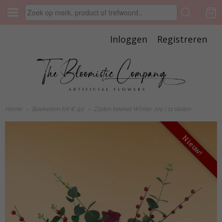
Inloggen
Registreren
Home
›
Boeketten tot € 50
›
Zijden boeket Winter Joy | 11 stelen
Nieuw!