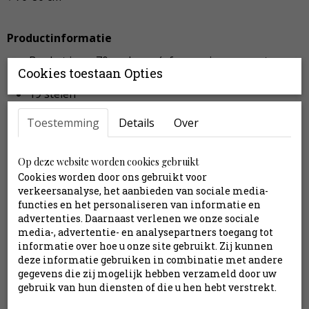
Productinformatie
Boeket is ca. 70 cm hoog (of naar eigen wens te
Cookies toestaan Opties
bepalen)
19 stelen
Exclusief vaas
Toestemming
Details
Over
Inclusief stylingtips en verzendkosten
Op deze website worden cookies gebruikt
Inhoud:
Cookies worden door ons gebruikt voor
verkeersanalyse, het aanbieden van sociale media-
Anthurium roze
functies en het personaliseren van informatie en
Bolchrysant roze
advertenties. Daarnaast verlenen we onze sociale
Freesia lila
media-, advertentie- en analysepartners toegang tot
Freesia wit
informatie over hoe u onze site gebruikt. Zij kunnen
Gerbera groen
deze informatie gebruiken in combinatie met andere
gegevens die zij mogelijk hebben verzameld door uw
Gerbera wit
gebruik van hun diensten of die u hen hebt verstrekt.
Gipskruid wit