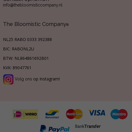
info@thebloomisticcompany.nl
The Bloomistic Company
®
NL25 RABO 0333 392388
BIC: RABONL2U
BTW:
NL864861692B01
KVK:
89047761
op Instagram!
Volg ons