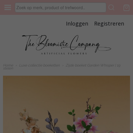
Inloggen
Registreren
Home
›
Luxe collectie boeketten
›
Zijde boeket Garden Whisper | 19
stelen