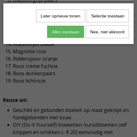
Gladiool grijs paars
Gladiool roze klein
Hibiscus wit
Later opnieuw tonen
Selectie toestaan
Hyacint blauw
Hyacint roze
Alles toestaan
Nee, niet akkoord
Iris
Madeliefjes blauw
Magnolia roze
Ridderspoor oranje
Roos creme fuchsia
Roos donkerpaars
Roos lichtroze
Keuze uit:
Geschikt en gebonden boeket: op maat geknipt en
handgebonden met touw.
DIY (Do It Yourself) boeketten: kunstbloemen zelf
knippen en schikken (- € 20) eenvoudig met