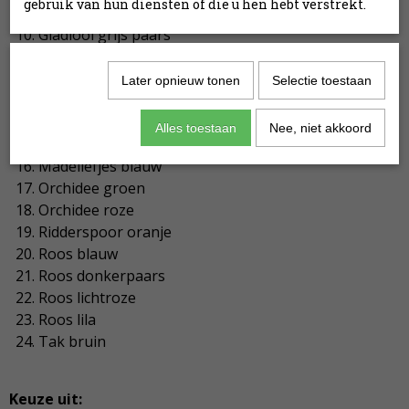
gebruik van hun diensten of die u hen hebt verstrekt.
Freesia paars
Gladiool grijs paars
Gladiool grijs roze
Gladiool klein roze
Later opnieuw tonen
Selectie toestaan
Hyacint blauw
Iris paars
Alles toestaan
Nee, niet akkoord
Korenbloem
Madeliefjes blauw
Orchidee groen
Orchidee roze
Ridderspoor oranje
Roos blauw
Roos donkerpaars
Roos lichtroze
Roos lila
Tak bruin
Keuze uit: