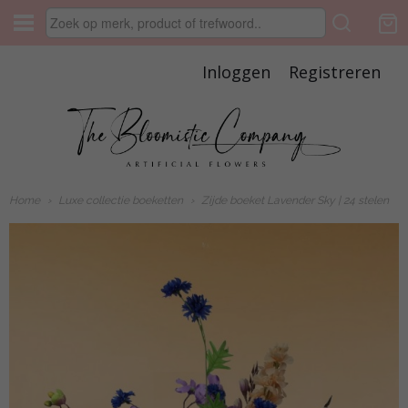
Inloggen
Registreren
Home
›
Luxe collectie boeketten
›
Zijde boeket Lavender Sky | 24 stelen