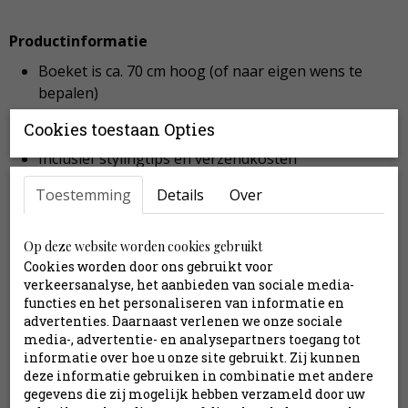
Productinformatie
Boeket is ca. 70 cm hoog (of naar eigen wens te
bepalen)
24 stelen
Cookies toestaan Opties
Exclusief vaas
Inclusief stylingtips en verzendkosten
Toestemming
Details
Over
Inhoud:
Anthurium roze
Op deze website worden cookies gebruikt
Cookies worden door ons gebruikt voor
Bessentak rood
verkeersanalyse, het aanbieden van sociale media-
Bolchrysant paars
functies en het personaliseren van informatie en
Bolchrysant roze
advertenties. Daarnaast verlenen we onze sociale
Campanula
media-, advertentie- en analysepartners toegang tot
Clematis paars
informatie over hoe u onze site gebruikt. Zij kunnen
deze informatie gebruiken in combinatie met andere
Clematis roze
gegevens die zij mogelijk hebben verzameld door uw
Eucalyptus