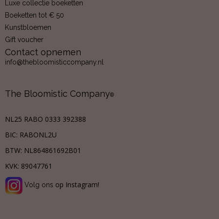
Luxe collectie boeketten
Boeketten tot € 50
Kunstbloemen
Gift voucher
Contact opnemen
info@thebloomisticcompany.nl
The Bloomistic Company
®
NL25 RABO 0333 392388
BIC: RABONL2U
BTW:
NL864861692B01
KVK:
89047761
op Instagram!
Volg ons