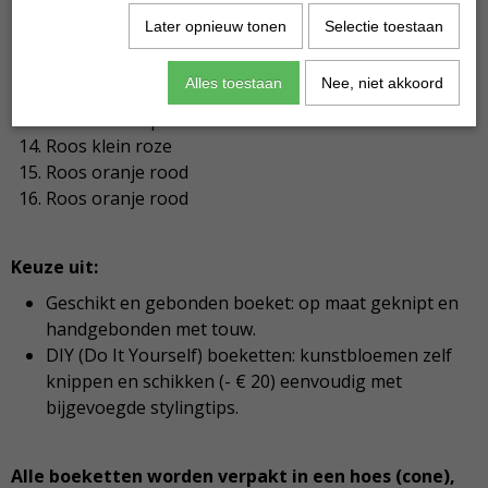
Ridderspoor paars
Later opnieuw tonen
Selectie toestaan
Rood oranje groot
Roos creme
Alles toestaan
Nee, niet akkoord
Roos creme/roze
Roos donkerpaars
Roos klein roze
Roos oranje rood
Roos oranje rood
Keuze uit:
Geschikt en gebonden boeket: op maat geknipt en
handgebonden met touw.
DIY (Do It Yourself) boeketten: kunstbloemen zelf
knippen en schikken (- € 20) eenvoudig met
bijgevoegde stylingtips.
Alle boeketten worden verpakt in een hoes (cone),