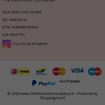
®
NL25 RABO 0333 392388
BIC: RABONL2U
BTW:
NL864861692B01
KVK:
89047761
op Instagram!
Volg ons
© 2026 www.thebloomisticcompany.nl - Powered by
Shoppagina.nl