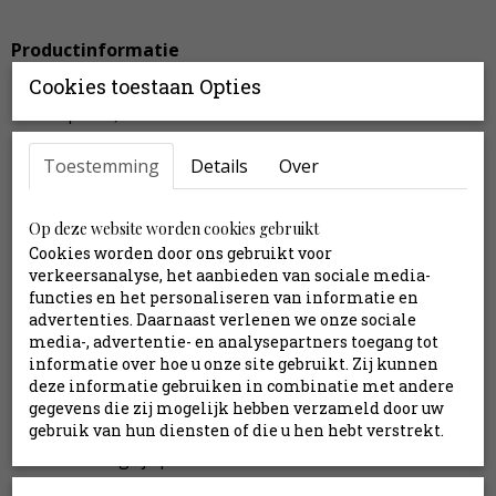
Productinformatie
Cookies toestaan Opties
Boeket is ca. 70 cm hoog (of naar eigen wens te
bepalen)
16 stelen
Toestemming
Exclusief vaas
Details
Over
Inclusief stylingtips en verzendkosten
Op deze website worden cookies gebruikt
Cookies worden door ons gebruikt voor
Inhoud:
verkeersanalyse, het aanbieden van sociale media-
functies en het personaliseren van informatie en
Aster oranje
advertenties. Daarnaast verlenen we onze sociale
Anthurium groen
media-, advertentie- en analysepartners toegang tot
Bessentak rood
informatie over hoe u onze site gebruikt. Zij kunnen
Bolchrysant roze
deze informatie gebruiken in combinatie met andere
Eucalyptus
gegevens die zij mogelijk hebben verzameld door uw
gebruik van hun diensten of die u hen hebt verstrekt.
Gladiool creme
Gladiool grijs paars
Gras