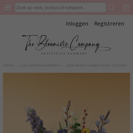
Inloggen
Registreren
Home
›
Luxe collectie boeketten
›
Zijde boeket Golden flame | 16 stelen