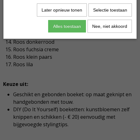
Gladiool klein roze
Later opnieuw tonen
Selectie toestaan
Hibiscus roze
Hibiscus wit
Iris paars
Alles toestaan
Nee, niet akkoord
Ridderspoor oranje
Roos donkerrood
Roos fuchsia creme
Roos klein paars
Roos lila
Keuze uit:
Geschikt en gebonden boeket: op maat geknipt en
handgebonden met touw.
DIY (Do It Yourself) boeketten: kunstbloemen zelf
knippen en schikken (- € 20) eenvoudig met
bijgevoegde stylingtips.