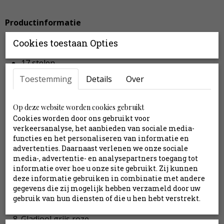
Productinformatie
Boeket is ca. 70 cm hoog (of naar eigen wens te
Cookies toestaan Opties
bepalen)
17 stelen
Exclusief vaas
Toestemming
Details
Over
Inclusief stylingtips en verzendkosten
Op deze website worden cookies gebruikt
Inhoud:
Cookies worden door ons gebruikt voor
verkeersanalyse, het aanbieden van sociale media-
Anthurium roze
functies en het personaliseren van informatie en
Aster wit
advertenties. Daarnaast verlenen we onze sociale
media-, advertentie- en analysepartners toegang tot
Bolchrysant roze
informatie over hoe u onze site gebruikt. Zij kunnen
Clematis roze
deze informatie gebruiken in combinatie met andere
Freesia creme
gegevens die zij mogelijk hebben verzameld door uw
Gerbera roze
gebruik van hun diensten of die u hen hebt verstrekt.
Gladiool grijs paars
Gladiool grijs roze