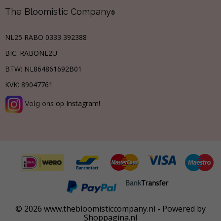
The Bloomistic Company
®
NL25 RABO 0333 392388
BIC: RABONL2U
BTW:
NL864861692B01
KVK:
89047761
op Instagram!
Volg ons
© 2026 www.thebloomisticcompany.nl - Powered by
Shoppagina.nl