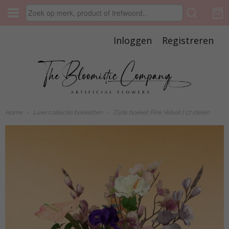
Inloggen
Registreren
Home
›
Luxe collectie boeketten
›
Zijde boeket Pink Velvet | 17 stelen