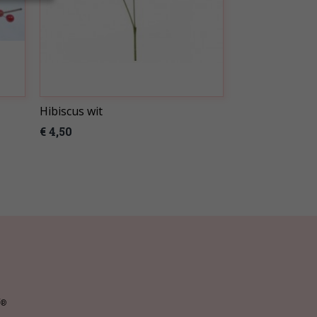
Hibiscus wit
€ 4,50
y
®