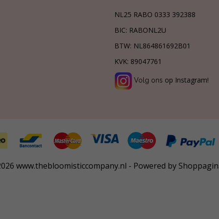
NL25 RABO 0333 392388
BIC: RABONL2U
BTW:
NL864861692B01
KVK:
89047761
op Instagram!
Volg ons
026 www.thebloomisticcompany.nl - Powered by Shoppagin