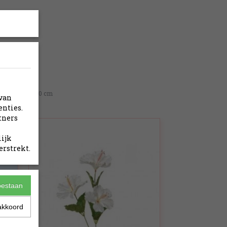
B-2778
100 x 0 x 0 cm
 van
enties.
tners
lijk
erstrekt.
toestaan
akkoord