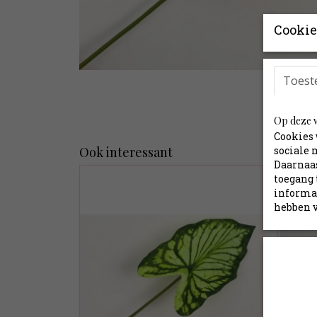
Cookie
Toest
Op deze w
Cookies 
Ook interessant
sociale 
Daarnaas
toegang 
informat
hebben v