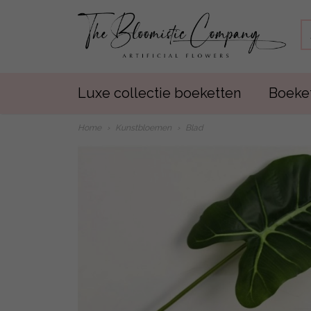
Luxe collectie boeketten
Boeket
Home
›
Kunstbloemen
›
Blad