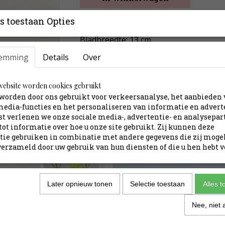
s toestaan Opties
↕ 50 cm
Bladbreedte: 13 cm
emming
Details
Over
Specificaties
Productcode
ebsite worden cookies gebruikt
Afmetingen (l,b,h)
worden door ons gebruikt voor verkeersanalyse, het aanbieden
media-functies en het personaliseren van informatie en advert
t verlenen we onze sociale media-, advertentie- en analysepar
tot informatie over hoe u onze site gebruikt. Zij kunnen deze
ie gebruiken in combinatie met andere gegevens die zij moge
erzameld door uw gebruik van hun diensten of die u hen hebt v
Later opnieuw tonen
Selectie toestaan
Alles 
Nee, niet 