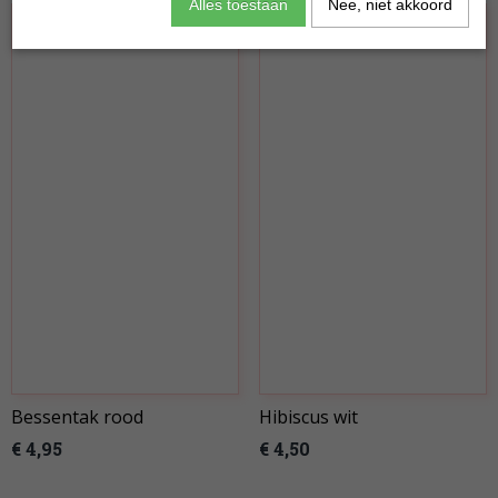
Alles toestaan
Nee, niet akkoord
Bessentak rood
Hibiscus wit
€ 4,95
€ 4,50