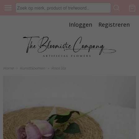
Inloggen
Registreren
Home
›
Kunstbloemen
›
Roos lila