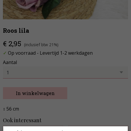
Roos lila
€ 2,95
(inclusief btw 21%)
✓
Op voorraad
- Levertijd 1-2 werkdagen
Aantal
In winkelwagen
↕ 56 cm
Ook interessant