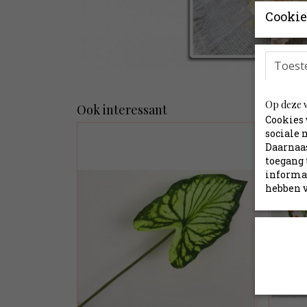
Cookie
Toest
Op deze w
Ook interessant
Cookies 
sociale 
Daarnaas
toegang 
informat
hebben v