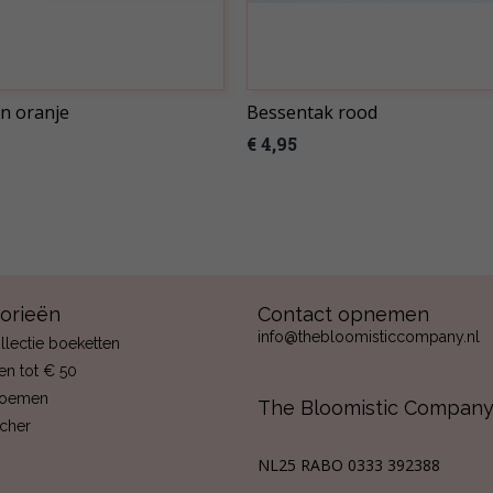
n oranje
Bessentak rood
€ 4,95
orieën
Contact opnemen
info@thebloomisticcompany.nl
llectie boeketten
en tot € 50
loemen
The Bloomistic Compan
ucher
NL25 RABO 0333 392388