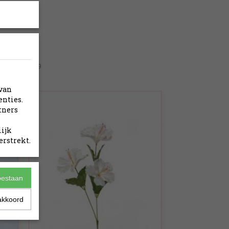
ZDB69179
 van
enties.
tners
lijk
erstrekt.
toestaan
akkoord