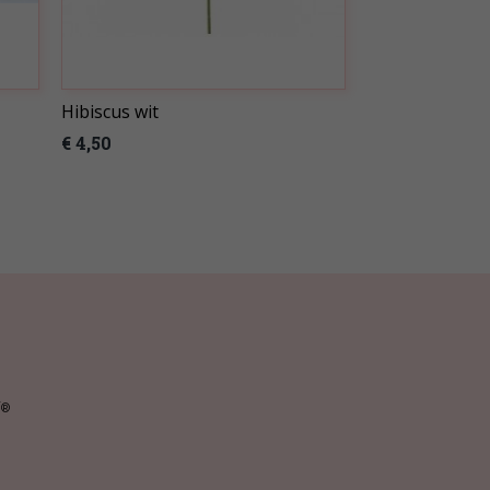
Hibiscus wit
€ 4,50
y
®