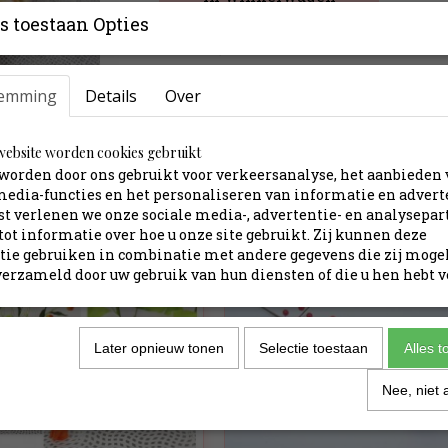
s toestaan Opties
↕ 60 cm Ø 10 cm
emming
Details
Specificaties
Over
Productcode
ebsite worden cookies gebruikt
worden door ons gebruikt voor verkeersanalyse, het aanbieden
media-functies en het personaliseren van informatie en advert
t verlenen we onze sociale media-, advertentie- en analysepar
tot informatie over hoe u onze site gebruikt. Zij kunnen deze
ie gebruiken in combinatie met andere gegevens die zij moge
erzameld door uw gebruik van hun diensten of die u hen hebt v
Later opnieuw tonen
Selectie toestaan
Alles 
Nee, niet 