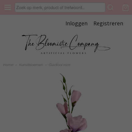
Inloggen
Registreren
Home
›
Kunstbloemen
›
Gladiool roze