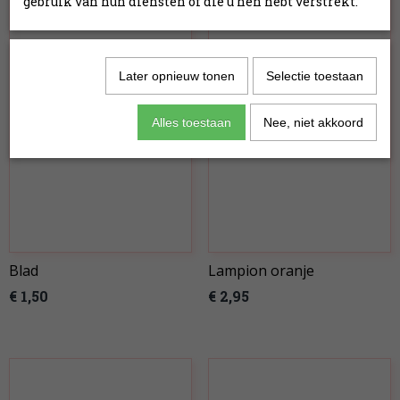
gebruik van hun diensten of die u hen hebt verstrekt.
Later opnieuw tonen
Selectie toestaan
Alles toestaan
Nee, niet akkoord
Blad
Lampion oranje
€ 1,50
€ 2,95