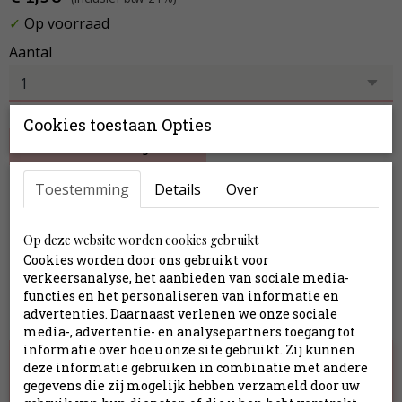
✓
Op voorraad
Aantal
Cookies toestaan Opties
In winkelwagen
Toestemming
Details
Over
↕ 57 cm Ø 9 cm
Specificaties
Op deze website worden cookies gebruikt
Cookies worden door ons gebruikt voor
Productcode
ZDB68962
verkeersanalyse, het aanbieden van sociale media-
Afmetingen (l,b,h)
functies en het personaliseren van informatie en
64 x 9 x 0 cm
advertenties. Daarnaast verlenen we onze sociale
Ook interessant
media-, advertentie- en analysepartners toegang tot
informatie over hoe u onze site gebruikt. Zij kunnen
deze informatie gebruiken in combinatie met andere
gegevens die zij mogelijk hebben verzameld door uw