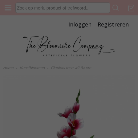
Inloggen
Registreren
Home
›
Kunstbloemen
›
Gladiool roze wit 64 cm