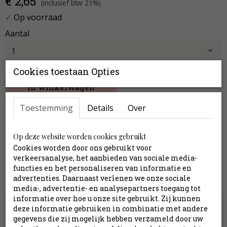
€ 2,65
(inclusief btw 21%)
✓
Op voorraad
Aantal
Cookies toestaan Opties
In winkelwagen
Toestemming
Details
Over
↕ 64 cm Ø 11 cm
Op deze website worden cookies gebruikt
Specificaties
Cookies worden door ons gebruikt voor
Productcode
ZDB68918
verkeersanalyse, het aanbieden van sociale media-
functies en het personaliseren van informatie en
Afmetingen (l,b,h)
64 x 11 x 0 cm
advertenties. Daarnaast verlenen we onze sociale
Ook interessant
media-, advertentie- en analysepartners toegang tot
informatie over hoe u onze site gebruikt. Zij kunnen
deze informatie gebruiken in combinatie met andere
gegevens die zij mogelijk hebben verzameld door uw