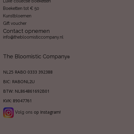
Luxe collectie boeketten
Boeketten tot € 50
Kunstbloemen
Gift voucher
Contact opnemen
info@thebloomisticcompany.nl
The Bloomistic Company
®
NL25 RABO 0333 392388
BIC: RABONL2U
BTW:
NL864861692B01
KVK:
89047761
op Instagram!
Volg ons