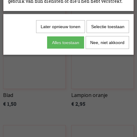
gebruik van hun diensten of die u hen hebt verstrekt.
Later opnieuw tonen
Selectie toestaan
Alles toestaan
Nee, niet akkoord
Blad
Lampion oranje
€ 1,50
€ 2,95