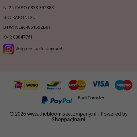
NL25 RABO 0333 392388
BIC: RABONL2U
BTW:
NL864861692B01
KVK:
89047761
op Instagram!
Volg ons
© 2026 www.thebloomisticcompany.nl - Powered by
Shoppagina.nl