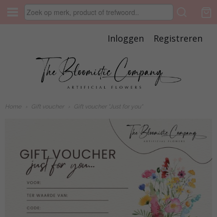
Inloggen
Registreren
Home
›
Gift voucher
›
Gift voucher "Just for you"